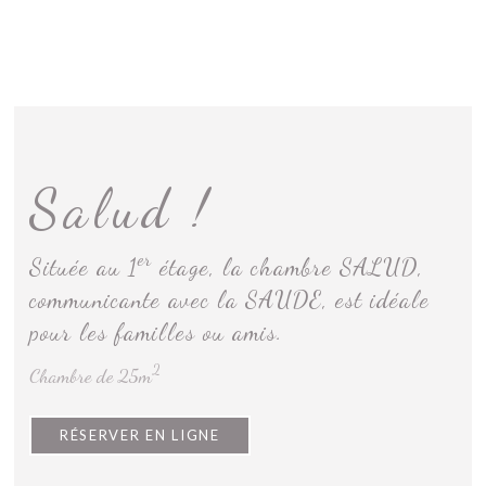
ENGLISH
AVIS
MENU
RÉSERVER EN LIGNE
Salud !
er
Située au 1
étage, la chambre SALUD,
communicante avec la SAUDE, est idéale
pour les familles ou amis.
2
Chambre de 25m
RÉSERVER EN LIGNE